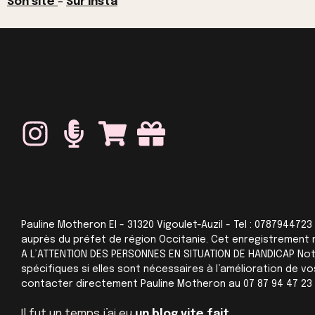
Son site
–
Sur insta
Pauline Motheron EI - 31320 Vigoulet-Auzil - Tel : 0787944723
auprès du préfet de région Occitanie. Cet enregistrement 
A L’ATTENTION DES PERSONNES EN SITUATION DE HANDICAP Not
spécifiques si elles sont nécessaires à l’amélioration de 
contacter directement Pauline Motheron au 07 87 94 47 23
Il fut un temps j’ai eu
un blog vite fait