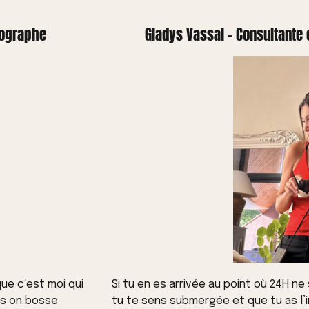
tographe
Gladys Vassal - Consultante 
ue c’est moi qui
Si tu en es arrivée au point où 24H n
ns on bosse
tu te sens submergée et que tu as l