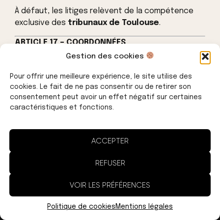
À défaut, les litiges relèvent de la compétence
exclusive des
tribunaux de Toulouse
.
ARTICLE 17 – COORDONNÉES
Gestion des cookies
Pauline Motheron EI — Bête de Marketing rue du
Breil, 31320 Vigoulet-Auzil Tél. : 07 87 94 47 23 Email :
Pour offrir une meilleure expérience, le site utilise des
pauline.motheron@gmail.com SIRET : 521 427 666
cookies. Le fait de ne pas consentir ou de retirer son
00149 NDA : 76311271531 (Préfecture Occitanie) RC
consentement peut avoir un effet négatif sur certaines
caractéristiques et fonctions.
Pro : RCPH278463315 — ORUS France SAS —
hello@orus.eu
ACCEPTER
REFUSER
MENTIONS LÉGALES
VOIR LES PRÉFÉRENCES
0
Politique de cookies
Mentions légales
Mise à jour : avril 2026