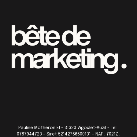
Pauline Motheron EI - 31320 Vigoulet-Auzil - Tel :
0787944723 - Siret 52142766600131 - NAF : 7021Z .