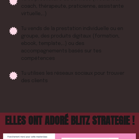
coach, thérapeute, praticienne, assistante
virtuelle,...)
Tu vends de la prestation individuelle ou en
groupe, des produits digitaux (formation,
ebook, template,...) ou des
accompagnements basés sur tes
compétences
Tu utilises les réseaux sociaux pour trouver
des clients
ELLES ONT ADORÉ BLITZ STRATEGIE !