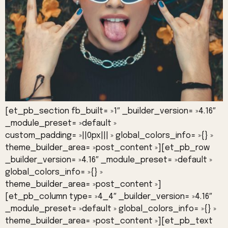
[et_pb_section fb_built= »1″ _builder_version= »4.16″
_module_preset= »default »
custom_padding= »||0px||| » global_colors_info= »{} »
theme_builder_area= »post_content »][et_pb_row
_builder_version= »4.16″ _module_preset= »default »
global_colors_info= »{} »
theme_builder_area= »post_content »]
[et_pb_column type= »4_4″ _builder_version= »4.16″
_module_preset= »default » global_colors_info= »{} »
theme_builder_area= »post_content »][et_pb_text