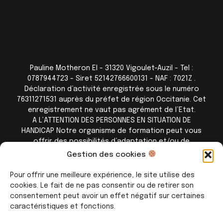
Pauline Motheron EI - 31320 Vigoulet-Auzil - Tel :
0787944723 - Siret 52142766600131 - NAF : 7021Z .
Déclaration d’activité enregistrée sous le numéro
76311271531 auprès du préfet de région Occitanie. Cet
enregistrement ne vaut pas agrément de l’Etat.
A L’ATTENTION DES PERSONNES EN SITUATION DE
HANDICAP Notre organisme de formation peut vous
offrir des possibilités d’adaptation et/ou de
compensations spécifiques si elles sont nécessaires à
Gestion des cookies
l’amélioration de vos apprentissages. Aussi si vous
rencontrez une quelconque difficulté nous vous
Pour offrir une meilleure expérience, le site utilise des
remercions de contacter directement Pauline
cookies. Le fait de ne pas consentir ou de retirer son
Motheron au 07 87 94 47 23
consentement peut avoir un effet négatif sur certaines
caractéristiques et fonctions.
Il fut un temps j’ai eu
un blog vite fait