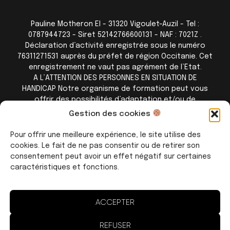
Pauline Motheron EI - 31320 Vigoulet-Auzil - Tel :
0787944723 - Siret 52142766600131 - NAF : 7021Z .
Déclaration d’activité enregistrée sous le numéro
76311271531 auprès du préfet de région Occitanie. Cet
enregistrement ne vaut pas agrément de l’Etat.
A L’ATTENTION DES PERSONNES EN SITUATION DE
HANDICAP Notre organisme de formation peut vous
offrir des possibilités d’adaptation et/ou de
compensations spécifiques si elles sont nécessaires à
Gestion des cookies
l’amélioration de vos apprentissages. Aussi si vous
rencontrez une quelconque difficulté nous vous
Pour offrir une meilleure expérience, le site utilise des
remercions de contacter directement Pauline
cookies. Le fait de ne pas consentir ou de retirer son
Motheron au 07 87 94 47 23
consentement peut avoir un effet négatif sur certaines
caractéristiques et fonctions.
Il fut un temps j’ai eu
un blog vite fait
ACCEPTER
REFUSER
Mentions légales
Les CGV c'est pas pour faire joli